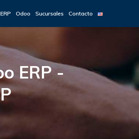
ERP
Odoo
Sucursales
Contacto
oo ERP -
RP