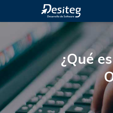
¿Qué es
O